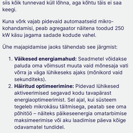
siis kõik tunnevad küll lõhna, aga kõhtu täis ei saa
keegi.
Kuna võrk vajab pidevaid automaatseid mikro-
kohandamisi, peab agregaator näitena toodud 250
kW käsu jagama sadade kodude vahel.
Ühe majapidamise jaoks tähendab see järgmist:
Väikesed energiamahud:
Seadmetel võidakse
paluda oma võimsust muuta vaid mõnesaja vati
võrra ja väga lühikeseks ajaks (mõnikord vaid
sekunditeks).
Häiritud optimeerimine:
Pidevad lühikesed
aktiveerimised segavad kodu tavapärast
energiaoptimeerimist. Sel ajal, kui süsteem
tegeleb mikrokäsu täitmisega, peatab see oma
põhitöö – näiteks päikeseenergia omatarbimise
maksimeerimise või aku laadimise päeva kõige
odavamatel tundidel.