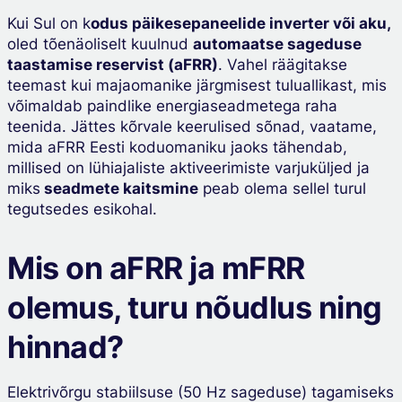
Kui Sul on k
odus päikesepaneelide inverter või aku,
oled tõenäoliselt kuulnud
automaatse sageduse
taastamise reservist (aFRR)
. Vahel räägitakse
teemast kui majaomanike järgmisest tuluallikast, mis
võimaldab paindlike energiaseadmetega raha
teenida. Jättes kõrvale keerulised sõnad, vaatame,
mida aFRR Eesti koduomaniku jaoks tähendab,
millised on lühiajaliste aktiveerimiste varjuküljed ja
miks
seadmete kaitsmine
peab olema sellel turul
tegutsedes esikohal.
Mis on aFRR ja mFRR
olemus, turu nõudlus ning
hinnad?
Elektrivõrgu stabiilsuse (50 Hz sageduse) tagamiseks