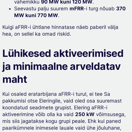
vahemikku
90 MW kuni 120 MW
.
Seevastu palju suurem
mFRR
-i turg nõuab
370
MW kuni 770 MW
.
Kuigi aFRR-i ühtlane hinnatase näeb paberil välja
hea, on sellel ka omad riskid.
Lühikesed aktiveerimised
ja minimaalne arveldatav
maht
Kui osaled eratarbijana aFRR-i turul, ei tee Sa
pakkumisi otse Eleringile, vaid oled osa suuremast
koondatud seadmete grupist. Elering aFRR-i
aktiveerimine võib olla ka vaid
250 kW
võimsusega,
mis siis jagatakse kogu grupi peale. Ehk kui paned
paarikümnele inimesele lauale vaid ühe jõuluhane,