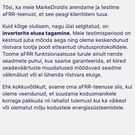
Tõsi, ka meie MarkeDroidis arendame ja testime
aFRR-teenust, et see peagi klientideni tuua.
Kuid kõige olulisem, nagu ülal selgitatud, on
inverterite eluea tagamine.
Meie testimisperiood on
kestnud juba mõnda aega ning oleme keskendunud
riistvara tootja poolt etteantud ohutusprotokollidele.
Toome aFRR funktsionaalsuse turule ainult nende
seadmete puhul, kus saame garanteerida, et kiired
seadeväärtuste muudatused mööduvad seadme
välkmälust või ei lühenda riistvara eluiga.
Ehk kokkuvõtlikult, avame oma aFRR-teenuse siis, kui
oleme veendunud, et suudame koduomanikele
korraga pakkuda nii rahalist tulemust kui ka väikest
või olematut mõju kodustele energiasüsteemidele.