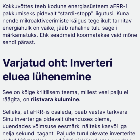
Kokkuvõttes teeb kodune energiasüsteem aFRR-i
pakkumiseks pidevalt “stardi-stopp” liigutusi. Kuna
nende mikroaktiveerimiste käigus tegelikult tarnitav
energiahulk on väike, jääb rahaline tulu sageli
märkamatuks. Ehk seadmeid koormatakse vaid mõne
sendi pärast.
Varjatud oht: Inverteri
eluea lühenemine
See on kõige kriitilisem teema, millest veel palju ei
räägita, on
riistvara kulumine.
Selleks, et aFRR-is osaleda, peab vastav tarkvara
Sinu inverteriga pidevalt ühenduses olema,
uuendades võimsuse eesmärki näiteks kasvõi iga
nelja sekundi tagant. Paljude turul olevate inverterite