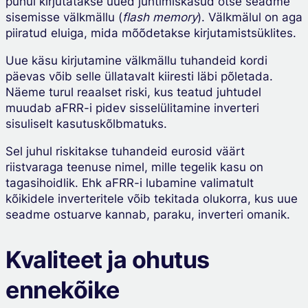
puhul kirjutatakse uued juhtimiskäsud otse seadme
sisemisse välkmällu (
flash memory
). Välkmälul on aga
piiratud eluiga, mida mõõdetakse kirjutamistsüklites.
Uue käsu kirjutamine välkmällu tuhandeid kordi
päevas võib selle üllatavalt kiiresti läbi põletada.
Näeme turul reaalset riski, kus teatud juhtudel
muudab aFRR-i pidev sisselülitamine inverteri
sisuliselt kasutuskõlbmatuks.
Sel juhul riskitakse tuhandeid eurosid väärt
riistvaraga teenuse nimel, mille tegelik kasu on
tagasihoidlik. Ehk aFRR-i lubamine valimatult
kõikidele inverteritele võib tekitada olukorra, kus uue
seadme ostuarve kannab, paraku, inverteri omanik.
Kvaliteet ja ohutus
ennekõike