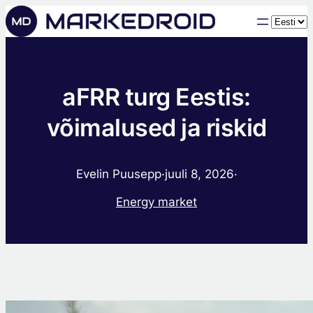
Choose
a
langua
aFRR turg Eestis:
võimalused ja riskid
Evelin Puusepp
·
juuli 8, 2026
·
Energy market