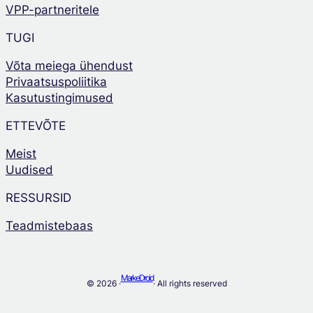
VPP-partneritele
TUGI
Võta meiega ühendust
Privaatsuspoliitika
Kasutustingimused
ETTEVÕTE
Meist
Uudised
RESSURSID
Teadmistebaas
MarkeDroid
© 2026 ·
· All rights reserved