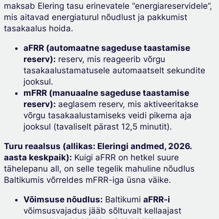
maksab Elering tasu erinevatele “energiareservidele”,
mis aitavad energiaturul nõudlust ja pakkumist
tasakaalus hoida.
aFRR (automaatne sageduse taastamise
reserv):
reserv, mis reageerib võrgu
tasakaalustamatusele automaatselt sekundite
jooksul.
mFRR (manuaalne sageduse taastamise
reserv):
aeglasem reserv, mis aktiveeritakse
võrgu tasakaalustamiseks veidi pikema aja
jooksul (tavaliselt pärast 12,5 minutit).
Turu reaalsus (allikas: Eleringi andmed, 2026.
aasta keskpaik):
Kuigi aFRR on hetkel suure
tähelepanu all, on selle tegelik mahuline nõudlus
Baltikumis võrreldes mFRR-iga üsna väike.
Võimsuse nõudlus:
Baltikumi
aFRR-i
võimsusvajadus jääb sõltuvalt kellaajast