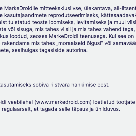
arkeDroidile mitteeksklusiivse, ülekantava, all-litsentsi
iste kasutajaandmete reprodutseerimiseks, kättesaadava
st tuletatud teoste loomiseks, levitamiseks ja muul vii
 või sisuga, mis tahes viisil ja mis tahes vahenditega,
kus loodud, seoses MarkeDroidi teenusega. Kui see on 
e rakendama mis tahes „moraalseid õigusi” või samaväärs
ete, sealhulgas tagasiside autorina.
kasutamiseks sobiva riistvara hankimise eest.
idi veebilehel (www.markedroid.com) loetletud tootjate
regulaarselt, et tagada selle täpsus ja ühilduvus.