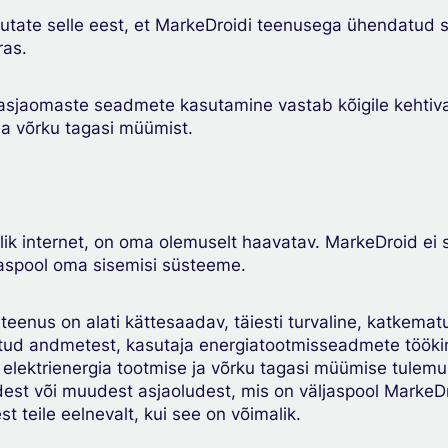
tutate selle eest, et MarkeDroidi teenusega ühendatud
ras.
asjaomaste seadmete kasutamine vastab kõigile kehtivat
 ja võrku tagasi müümist.
alik internet, on oma olemuselt haavatav. MarkeDroid ei
jaspool oma sisemisi süsteeme.
 teenus on alati kättesaadav, täiesti turvaline, katkem
atud andmetest, kasutaja energiatootmisseadmete tööki
lektrienergia tootmise ja võrku tagasi müümise tulemusl
dest või muudest asjaoludest, mis on väljaspool MarkeDroi
t teile eelnevalt, kui see on võimalik.