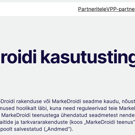
Partneritele
VPP-partner
oidi kasutusti
Droidi rakenduse või MarkeDroidi seadme kaudu, nõust
mused hoolikalt läbi, kuna need reguleerivad teie Marke
 MarkeDroidi teenustega ühendatud seadmetest nende 
itide ja tarkvararakenduste (koos „MarkeDroidi teenus”
 poolt salvestatud („Andmed”).