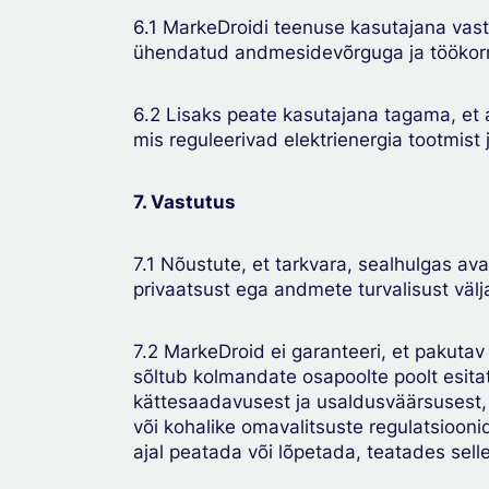
6.1 MarkeDroidi teenuse kasutajana vas
ühendatud andmesidevõrguga ja töökor
6.2 Lisaks peate kasutajana tagama, et 
mis reguleerivad elektrienergia tootmist
7. Vastutus
7.1 Nõustute, et tarkvara, sealhulgas av
privaatsust ega andmete turvalisust väl
7.2 MarkeDroid ei garanteeri, et pakutav
sõltub kolmandate osapoolte poolt esit
kättesaadavusest ja usaldusväärsusest, e
või kohalike omavalitsuste regulatsiooni
ajal peatada või lõpetada, teatades selles