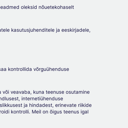
 seadmed oleksid nõuetekohaselt
ele kasutusjuhenditele ja eeskirjadele,
 saa kontrollida võrguühenduse
atu või veavaba, kuna teenuse osutamine
ndlusest, internetiühenduse
ikkusest ja hindadest, erinevate riikide
di kontrolli. Meil on õigus teenus igal