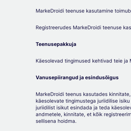
MarkeDroidi teenuse kasutamine toimub v
Registreerudes MarkeDroidi teenuse kasu
Teenusepakkuja
Käesolevad tingimused kehtivad teie ja M
Vanusepiirangud ja esindusõigus
MarkeDroidi teenus kasutades kinnitate,
käesolevate tingimustega juriidilise isi
juriidilist isikut esindada ja teda käeso
andmetele, kinnitate, et kõik registreerim
sellisena hoidma.