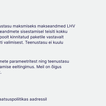
teenustasu maksmiseks makseandmed LHV
eandmete sisestamisel teisiti kokku
oolt kinnitatud paketile vastavalt
i valimisest. Teenustasu ei kuulu
mete parameetritest ning teenustasu
amise eeltingimus. Meil on õigus
.
atsuspoliitikas aadressil