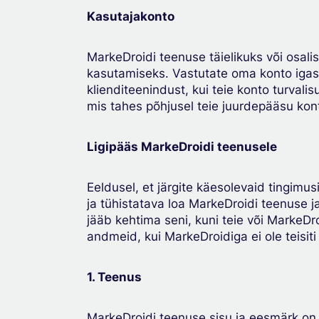
Kasutajakonto
MarkeDroidi teenuse täielikuks või osal
kasutamiseks. Vastutate oma konto igasu
klienditeenindust, kui teie konto turval
mis tahes põhjusel teie juurdepääsu ko
Ligipääs MarkeDroidi teenusele
Eeldusel, et järgite käesolevaid tingimu
ja tühistatava loa MarkeDroidi teenuse 
jääb kehtima seni, kuni teie või MarkeDr
andmeid, kui MarkeDroidiga ei ole teisiti
1. Teenus
MarkeDroidi teenuse sisu ja eesmärk on