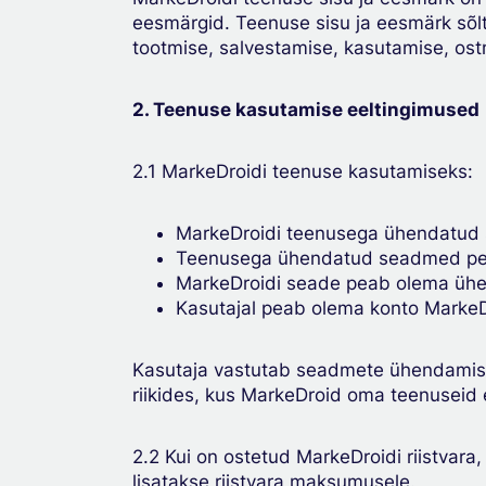
eesmärgid. Teenuse sisu ja eesmärk sõl
tootmise, salvestamise, kasutamise, ost
2. Teenuse kasutamise eeltingimused
2.1 MarkeDroidi teenuse kasutamiseks:
MarkeDroidi teenusega ühendatud
Teenusega ühendatud seadmed pe
MarkeDroidi seade peab olema ühe
Kasutajal peab olema konto MarkeDr
Kasutaja vastutab seadmete ühendamise 
riikides, kus MarkeDroid oma teenuseid 
2.2 Kui on ostetud MarkeDroidi riistvar
lisatakse riistvara maksumusele.