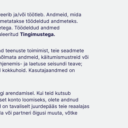
erib ja/või töötleb. Andmeid, mida
 nimetatakse töödeldud andmeteks.
dmetega. Töödeldud andmed
uleeritud
Tingimustega.
d teenuste toimimist, teie seadmete
 hõlmata andmeid, käitumismustreid või
jenemis- ja laetuse seisundi teave;
ad kokkuhoid. Kasutajaandmed on
i arendamisel. Kui teid kutsub
tset konto loomiseks, olete andnud
on tavaliselt juurdepääs teie reaalajas
a või partneri õigusi muuta, võtke