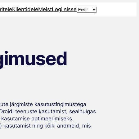
Choose
itele
Klientidele
Meist
Logi sisse
a
language
ngimused
ute järgmiste kasutustingimustega
Droidi teenuste kasutamist, sealhulgas
kasutamise optimeerimiseks.
) kasutamist ning kõiki andmeid, mis