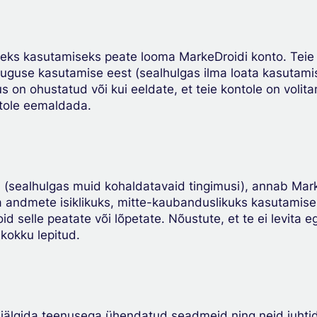
iseks kasutamiseks peate looma MarkeDroidi konto. Teie 
guse kasutamise eest (sealhulgas ilma loata kasutamise
isus on ohustatud või kui eeldate, et teie kontole on vol
ntole eemaldada.
si (sealhulgas muid kohaldatavaid tingimusi), annab Marke
ja andmete isiklikuks, mitte-kaubanduslikuks kasutamis
oid selle peatate või lõpetate. Nõustute, et te ei levita
 kokku lepitud.
 jälgida teenusega ühendatud seadmeid ning neid juhti