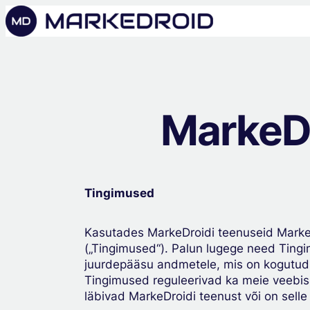
MarkeDr
Tingimused
Kasutades MarkeDroidi teenuseid Marke
(„Tingimused“). Palun lugege need Tingi
juurdepääsu andmetele, mis on kogutud
Tingimused reguleerivad ka meie veebisa
läbivad MarkeDroidi teenust või on selle