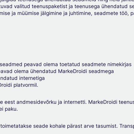
tuvad valitud teenuspaketist ja teenusega ühendatud se
mise ja müümise jälgimine ja juhtimine, seadmete töö, p
 seadmed peavad olema toetatud seadmete nimekirjas
avad olema ühendatud MarkeDroidi seadmega
ndatud internetiga
oidi platvormil.
eest andmesidevõrku ja internetti. MarkeDroidi teenus
ei paku.
a, toimetatakse seade kohale pärast arve tasumist. Tran