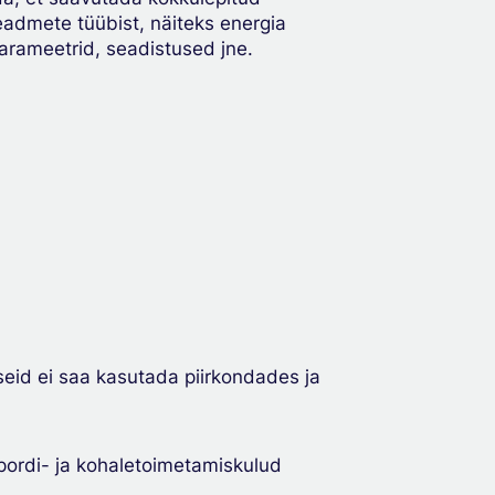
admete tüübist, näiteks energia
arameetrid, seadistused jne.
eid ei saa kasutada piirkondades ja
spordi- ja kohaletoimetamiskulud