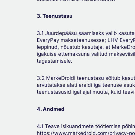
3. Teenustasu
3.1 Juurdepääsu saamiseks valib kasut
EveryPay makseteenusesse; LHV EveryPay 
leppinud, nõustub kasutaja, et MarkeDroi
igakuise ettemaksuna valitud makseviisil
tagastamisele.
3.2 MarkeDroidi teenustasu sõltub kasu
arvutatakse alati eraldi iga teenuse as
teenustasusid igal ajal muuta, kuid teav
4. Andmed
4.1 Teave isikuandmete töötlemise põhim
https://www.markedroid.com/privacy-pol