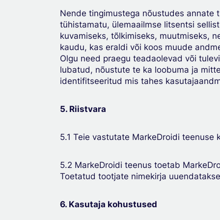
Nende tingimustega nõustudes annate te M
tühistamatu, ülemaailmse litsentsi sell
kuvamiseks, tõlkimiseks, muutmiseks, nei
kaudu, kas eraldi või koos muude andmete
Olgu need praegu teadaolevad või tulevi
lubatud, nõustute te ka loobuma ja mitt
identifitseeritud mis tahes kasutajaandm
5. Riistvara
5.1 Teie vastutate MarkeDroidi teenuse 
5.2 MarkeDroidi teenus toetab MarkeDro
Toetatud tootjate nimekirja uuendatakse 
6. Kasutaja kohustused