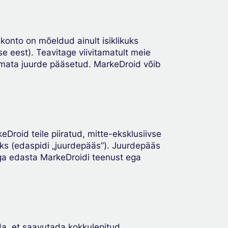
konto on mõeldud ainult isiklikuks
 eest). Teavitage viivitamatult meie
itamata juurde pääsetud. MarkeDroid võib
Droid teile piiratud, mitte-eksklusiivse
eks (edaspidi „juurdepääs”). Juurdepääs
 ega edasta MarkeDroidi teenust ega
da, et saavutada kokkulepitud