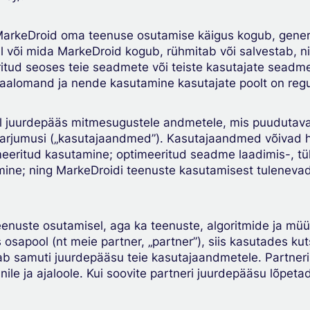
arkeDroid oma teenuse osutamise käigus kogub, genere
il või mida MarkeDroid kogub, rühmitab või salvestab,
itud seoses teie seadmete või teiste kasutajate sea
aalomand ja nende kasutamine kasutajate poolt on reg
l juurdepääs mitmesugustele andmetele, mis puudutava
 -harjumusi („kasutajaandmed”). Kasutajaandmed võivad
eeritud kasutamine; optimeeritud seadme laadimis-, tüh
tmine; ning MarkeDroidi teenuste kasutamisest tulenev
nuste osutamisel, aga ka teenuste, algoritmide ja müüg
sapool (nt meie partner, „partner”), siis kasutades ku
b samuti juurdepääsu teie kasutajaandmetele. Partneril 
ile ja ajaloole. Kui soovite partneri juurdepääsu lõpetad