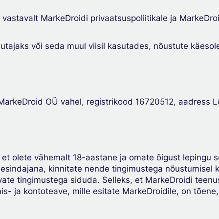
astavalt MarkeDroidi privaatsuspoliitikale ja MarkeDroi
tajaks või seda muul viisil kasutades, nõustute käesol
arkeDroid OÜ vahel, registrikood 16720512, aadress Lõõt
 et olete vähemalt 18-aastane ja omate õigust lepingu s
ku esindajana, kinnitate nende tingimustega nõustumisel k
levate tingimustega siduda. Selleks, et MarkeDroidi teen
is- ja kontoteave, mille esitate MarkeDroidile, on tõene, 