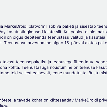
aja MarkeDroidi platvormil sobiva paketi ja sisestab 
kasutustingimused leiate siit. Kui pooled ei ole maks
dil on õigus debiteerida teenustasu valitud ja kasutaja p
t. Teenustasu arvestamine algab 15. päeval alates paket
tatavast teenusepaketist ja teenusega ühendatud sead
ukoha kohta. Teenustasuga nõustumine on teenuse kasut
itame teid sellest eelnevalt, enne muudatuste jõustumist
õtete ja tavade kohta on kättesaadav MarkeDroidi priva
icy/.