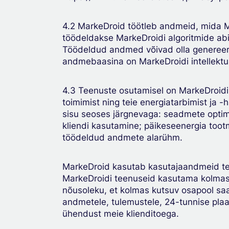
4.2 MarkeDroid töötleb andmeid, mida M
töödeldakse MarkeDroidi algoritmide ab
Töödeldud andmed võivad olla genereer
andmebaasina on MarkeDroidi intellektu
4.3 Teenuste osutamisel on MarkeDroidi
toimimist ning teie energiatarbimist ja
sisu seoses järgnevaga: seadmete optim
kliendi kasutamine; päikeseenergia too
töödeldud andmete alarühm.
MarkeDroid kasutab kasutajaandmeid tee
MarkeDroidi teenuseid kasutama kolmas o
nõusoleku, et kolmas kutsuv osapool saa
andmetele, tulemustele, 24-tunnise plaan
ühendust meie klienditoega.