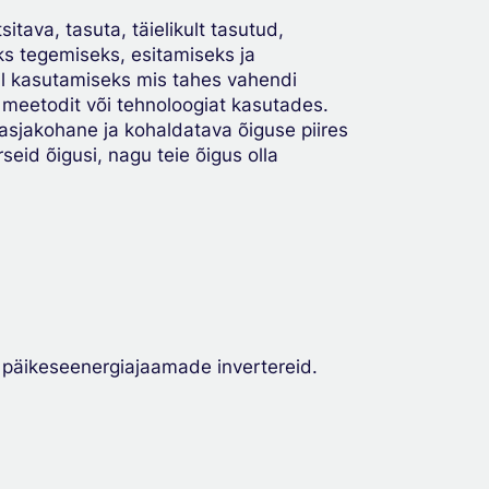
tava, tasuta, täielikult tasutud,
ks tegemiseks, esitamiseks ja
sil kasutamiseks mis tahes vahendi
 meetodit või tehnoloogiat kasutades.
asjakohane ja kohaldatava õiguse piires
eid õigusi, nagu teie õigus olla
 päikeseenergiajaamade invertereid.